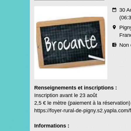
date_range
30 A
(06:3
room
Pign
Fran
account_balance_wallet
Non 
Renseignements et inscriptions :
Inscription avant le 23 août
2,5 € le mètre (paiement à la réservation)
https://foyer-rural-de-pigny.s2.yapla.com
Informations :