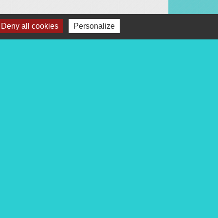
Deny all cookies
Personalize
Liens
Les conseils de votre gendarmerie
Communauté de Communes Terres du
Haut Berry
Vos droits Service Public
Conseil départemental
Conseil régional
s