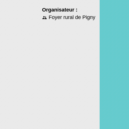
Organisateur :
Foyer rural de Pigny
supervisor_account