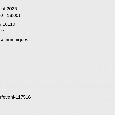
oût 2026
0 - 18:00)
y 18110
ce
communiqués
/fr/event-117516