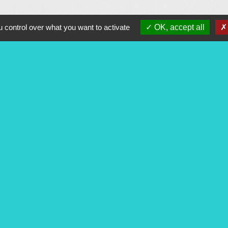
 control over what you want to activate
OK, accept all
alité
-
Accessibilité
-
Plan du site
-
Gestion des cookie
Site créé en partenariat avec Réseau des Communes