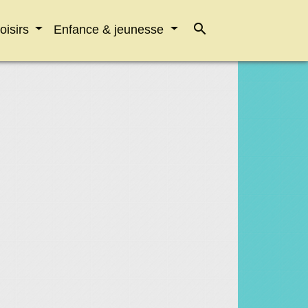
search
loisirs
Enfance & jeunesse