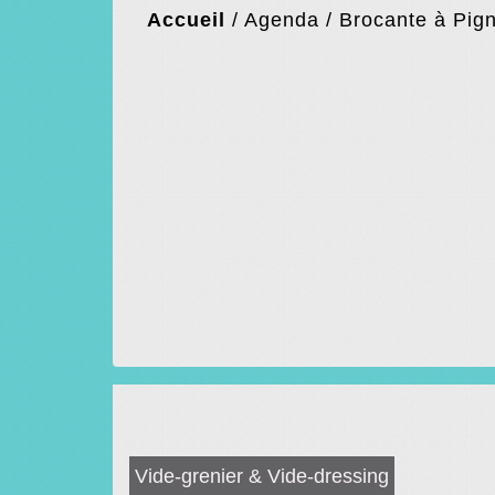
Accueil
/
Agenda
/
Brocante à Pig
Vide-grenier & Vide-dressing