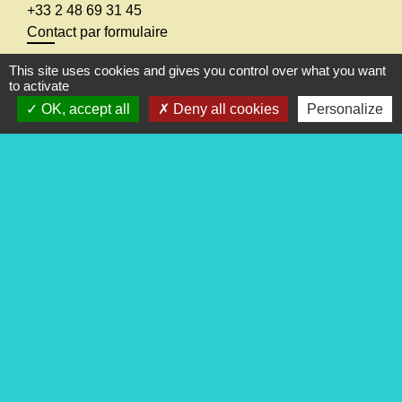
+33 2 48 69 31 45
Contact par formulaire
This site uses cookies and gives you control over what you want
to activate
OK, accept all
Deny all cookies
Personalize
Liens
Les conseils de votre gendarmerie
Communauté de Communes Terres du Haut Berry
Vos droits Service Public
Conseil départemental
Conseil régional
Mentions légales
-
Politique de confidentialité
-
Accessibilité
-
Plan du site
-
Gestion des cookies
Site créé en partenariat avec Réseau des Communes