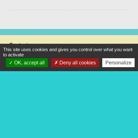
Contacts
This site uses cookies and gives you control over what you want
to activate
Commune de Pigny
OK, accept all
Deny all cookies
Personalize
3 ter rue de la Mairie
18110 Pigny - FRANCE
+33 2 48 69 31 45
Contact par formulaire
Liens
Les conseils de votre gendarmerie
Communauté de Communes Terres du Haut Berry