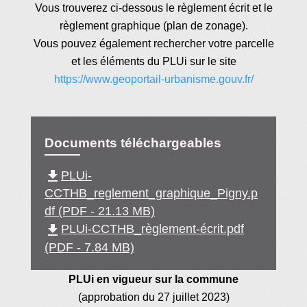
Vous trouverez ci-dessous le règlement écrit et le
règlement graphique (plan de zonage).
Vous pouvez également rechercher votre parcelle
et les éléments du PLUi sur le site
https://www.geoportail-urbanisme.gouv.fr/
Documents téléchargeables
file_download
PLUi-
CCTHB_reglement_graphique_Pigny.p
df (PDF - 21.13 MB)
file_download
PLUi-CCTHB_règlement-écrit.pdf
(PDF - 7.84 MB)
PLUi en vigueur sur la commune
(approbation du 27 juillet 2023)