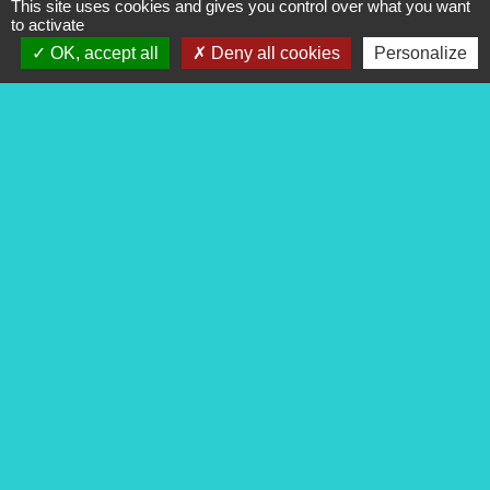
This site uses cookies and gives you control over what you want
to activate
OK, accept all
Deny all cookies
Personalize
Contacts
Commune de Pigny
3 ter rue de la Mairie
18110 Pigny - FRANCE
+33 2 48 69 31 45
Contact par formulaire
Liens
Les conseils de votre gendarmerie
Communauté de Communes Terres du Haut Berry
Vos droits Service Public
Conseil départemental